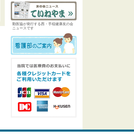
診療時間
[午前] 8:30～11:30【診療開始
9:00】 / [午後] 13:00～
16:00【診療開始 13:30】/ [内
勤医協が発行する西・手稲健康友の会
ニュースです
科夜間] 16:30～19:00【診療開
始 17:00】