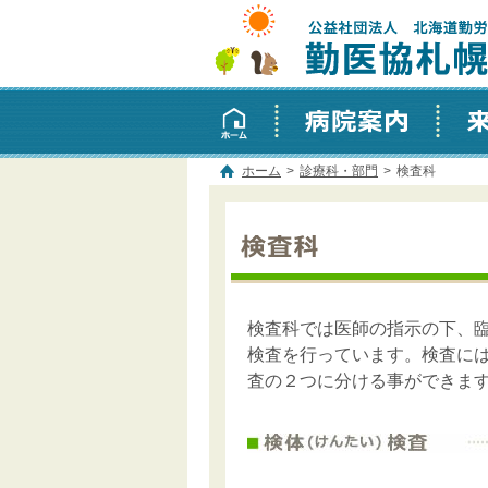
勤医協札幌西区病院
道 札幌 │
ホーム
病院案内
来院
ホーム
>
診療科・部門
>
検査科
検査科では医師の指示の下、
検査を行っています。検査に
査の２つに分ける事ができま