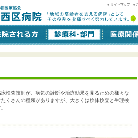
サイトマ
ご
ップ
望
 │ 北海
される方
診療科・部門
医療関係の方
臨床検査技師が、病気の診断や治療効果を見るための様々な
はたくさんの種類がありますが、大きくは検体検査と生理検
す。