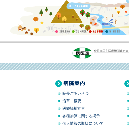
SPRIN
SUMM
AUTU
WINTE
G
ER
MN
R
全日本民主医療機関連合会
病院案内
来
院長ごあいさつ
沿革・概要
医療福祉宣言
各種加算に関する掲示
個人情報の取扱について